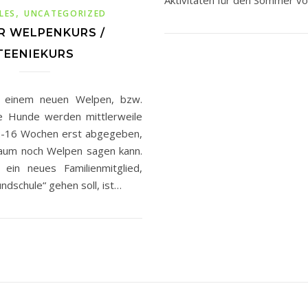
Aktivitäten für den Sommer vo
,
LES
UNCATEGORIZED
R WELPENKURS /
TEENIEKURS
t einem neuen Welpen, bzw.
ie Hunde werden mittlerweile
12-16 Wochen erst abgegeben,
aum noch Welpen sagen kann.
 ein neues Familienmitglied,
undschule“ gehen soll, ist…