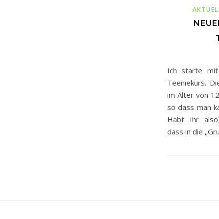
AKTUEL
NEUE
Ich starte mi
Teeniekurs. D
im Alter von 
so dass man k
Habt Ihr also
dass in die „Gr