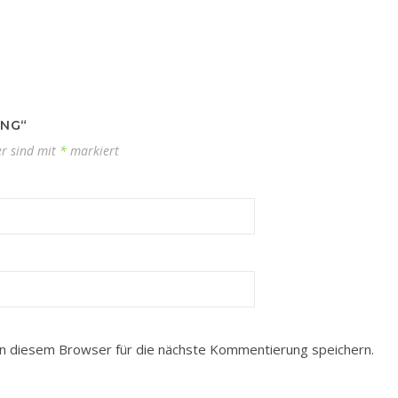
ING“
er sind mit
*
markiert
n diesem Browser für die nächste Kommentierung speichern.