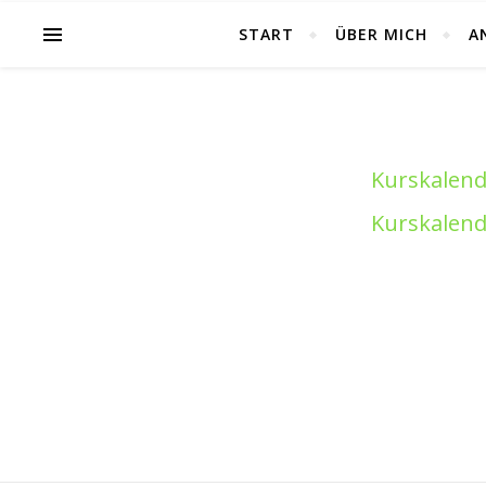
START
ÜBER MICH
A
Kurskalende
Kurskalende